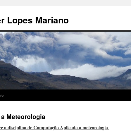
er Lopes Mariano
re
a Meteorologia
re a disciplina de Computação Aplicada a meteorologia