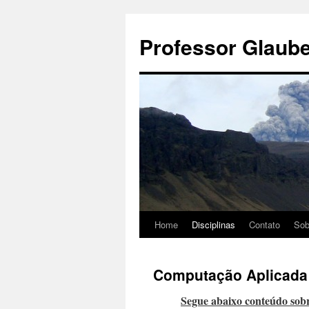
Pular
para
Professor Glaub
o
conteúdo
Home
Disciplinas
Contato
Sob
Computação Aplicada 
Segue abaixo conteúdo sob