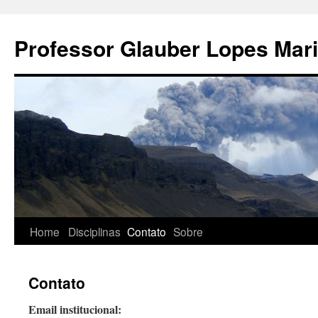
Pular
para
Professor Glauber Lopes Mar
o
conteúdo
Home
Disciplinas
Contato
Sobre
Contato
Email institucional: