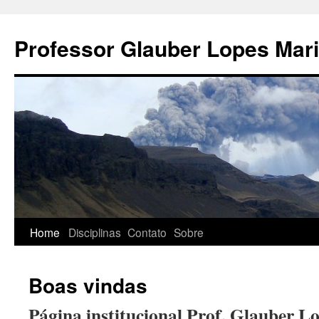
Pular
para
Professor Glauber Lopes Mar
o
conteúdo
Home
Disciplinas
Contato
Sobre
Boas vindas
Página institucional Prof. Glauber 