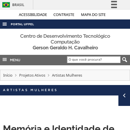
BRASIL
Simplifique!
ACESSIBILIDADE
CONTRASTE
MAPA DO SITE
Comunica BR
PORTAL UFPEL
Participe
ACESSO À INFORMAÇÃO
Centro de Desenvolvimento Tecnológico
Acesso à informação
Computação
AUDITORIA
Gerson Geraldo H. Cavalheiro
Legislação
COBALTO
Canais
MENU
CONCURSOS
EDITAIS
Início
Projetos Ativos
Artistas Mulheres
INTERNACIONAL
ARTISTAS MULHERES
OUVIDORIA
PORTARIAS
TELEFONES
Memória e Identidade de