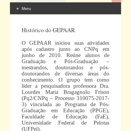
Menu
Pular
para
Histórico do GEPAAR
o
conteúdo
O GEPAAR iniciou suas atividades
após cadastro junto ao CNPq em
junho de 2010. Reúne alunos de
Graduação e Pós-Graduação –
mestrandos, doutorandos e pós-
doutorandos de diversas áreas do
conhecimento. O grupo tem como
líder a pesquisadora professora Dra.
Lourdes Maria Bragagnolo Frison
(Pq2/CNPq – Processo 310075-2017-
3) vinculada ao Programa de Pós-
Graduação em Educação (PPGE),
Faculdade de Educação (FaE),
Universidade Federal de Pelotas
(UFPel).