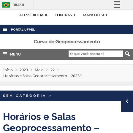
BRASIL
Simplifique!
ACESSIBILIDADE
CONTRASTE
MAPA DO SITE
Comunica BR
PORTAL UFPEL
Participe
ACESSO À INFORMAÇÃO
Curso de Geoprocessamento
Acesso à informação
Legislação
AUDITORIA
MENU
Canais
COBALTO
Início
2023
Maio
22
CONCURSOS
Horários e Salas Geoprocessamento – 2023/1
EDITAIS
INTERNACIONAL
SEM CATEGORIA
>
OUVIDORIA
PORTARIAS
Horários e Salas
TELEFONES
Geoprocessamento –