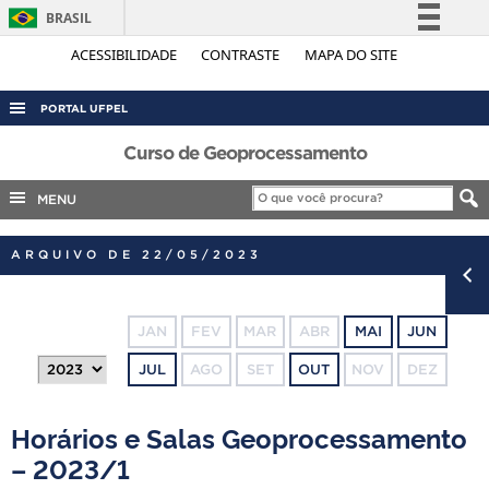
BRASIL
Simplifique!
ACESSIBILIDADE
CONTRASTE
MAPA DO SITE
Comunica BR
PORTAL UFPEL
Participe
ACESSO À INFORMAÇÃO
Curso de Geoprocessamento
Acesso à informação
Legislação
AUDITORIA
MENU
Canais
COBALTO
ARQUIVO DE 22/05/2023
CONCURSOS
EDITAIS
JAN
FEV
MAR
ABR
MAI
JUN
INTERNACIONAL
JUL
AGO
SET
OUT
NOV
DEZ
OUVIDORIA
PORTARIAS
Horários e Salas Geoprocessamento
TELEFONES
– 2023/1