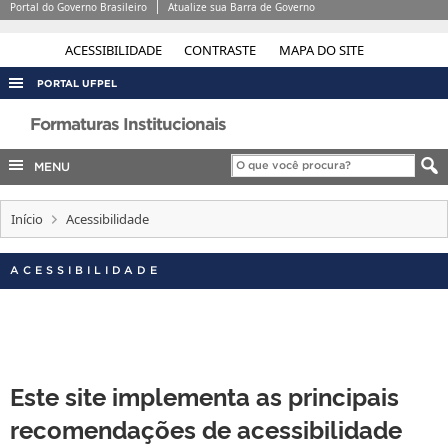
Portal do Governo Brasileiro
Atualize sua Barra de Governo
ACESSIBILIDADE
CONTRASTE
MAPA DO SITE
PORTAL UFPEL
ACESSO À INFORMAÇÃO
Formaturas Institucionais
AUDITORIA
MENU
COBALTO
Início
Acessibilidade
CONCURSOS
EDITAIS
ACESSIBILIDADE
INTERNACIONAL
OUVIDORIA
PORTARIAS
Este site implementa as principais
TELEFONES
recomendações de acessibilidade