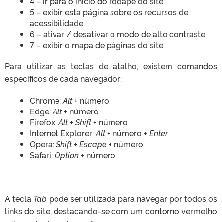
4 – ir para o início do rodapé do site
5 – exibir esta página sobre os recursos de
acessibilidade
6 – ativar / desativar o modo de alto contraste
7 – exibir o mapa de páginas do site
Para utilizar as teclas de atalho, existem comandos
específicos de cada navegador:
Chrome:
Alt
+ número
Edge:
Alt
+ número
Firefox:
Alt + Shift
+ número
Internet Explorer:
Alt
+ número +
Enter
Opera:
Shift + Escape
+ número
Safari:
Option
+ número
A tecla
Tab
pode ser utilizada para navegar por todos os
links do site, destacando-se com um contorno vermelho