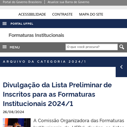
Portal do Governo Brasileiro
Atualize sua Barra de Governo
ACESSIBILIDADE
CONTRASTE
MAPA DO SITE
PORTAL UFPEL
ACESSO À INFORMAÇÃO
Formaturas Institucionais
AUDITORIA
MENU
COBALTO
ARQUIVO DA CATEGORIA 2024/1
CONCURSOS
EDITAIS
Divulgação da Lista Preliminar de
INTERNACIONAL
Inscritos para as Formaturas
OUVIDORIA
Institucionais 2024/1
PORTARIAS
TELEFONES
26/08/2024
A Comissão Organizadora das Formaturas