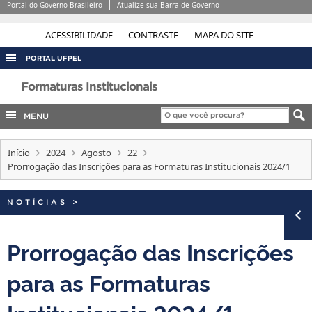
Portal do Governo Brasileiro
Atualize sua Barra de Governo
ACESSIBILIDADE
CONTRASTE
MAPA DO SITE
PORTAL UFPEL
ACESSO À INFORMAÇÃO
Formaturas Institucionais
AUDITORIA
MENU
COBALTO
Início
2024
Agosto
22
CONCURSOS
Prorrogação das Inscrições para as Formaturas Institucionais 2024/1
EDITAIS
INTERNACIONAL
NOTÍCIAS
>
OUVIDORIA
Prorrogação das Inscrições
PORTARIAS
para as Formaturas
TELEFONES