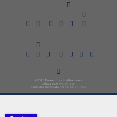
©2026 Formaturas Institucionais.
Criado com
WordPress
.
Tema desenvolvido por
SGTIC / UFPel
.