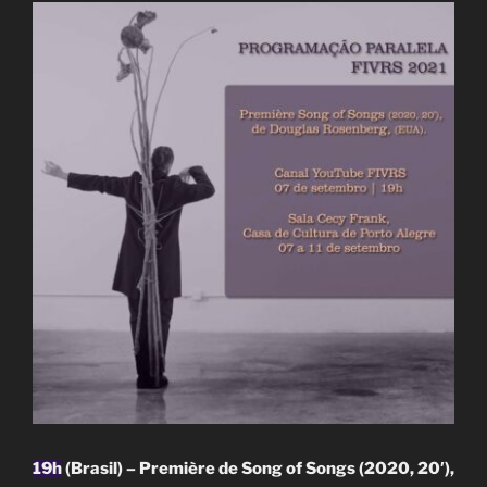
19h
(Brasil) – Première de Song of Songs (2020, 20′),