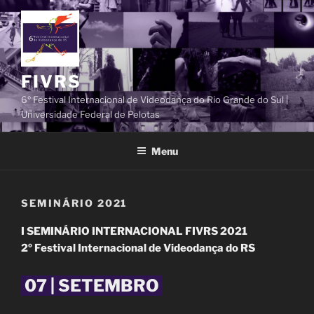
Pular
para
o
conteúdo
FIVRS
6º Festival Internacional de Videodança do Rio Grande do Sul |
Universidade Federal de Pelotas
Menu
SEMINÁRIO 2021
I SEMINÁRIO INTERNACIONAL FIVRS 2021
2º Festival Internacional de Videodança do RS
07 | SETEMBRO