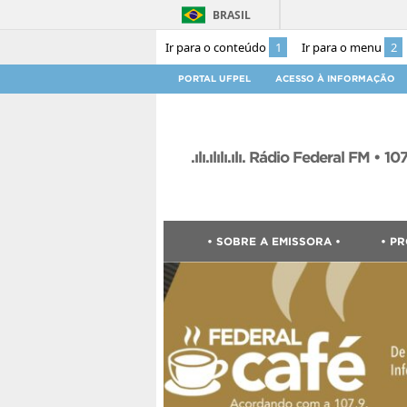
BRASIL
Ir para o conteúdo
1
Ir para o menu
2
PORTAL UFPEL
ACESSO À INFORMAÇÃO
.ılı.ılılı.ılı. Rádio Federal FM • 107,9 .
• SOBRE A EMISSORA •
• P