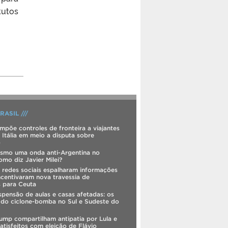
tutos
RASIL ///
mpõe controles de fronteira a viajantes
 Itália em meio a disputa sobre
o
esmo uma onda anti-Argentina no
mo diz Javier Milei?
s redes sociais espalharam informações
incentivaram nova travessia de
s para Ceuta
spensão de aulas e casas afetadas: os
 do ciclone-bomba no Sul e Sudeste do
Trump compartilham antipatia por Lula e
satisfeitos com eleição de Flávio