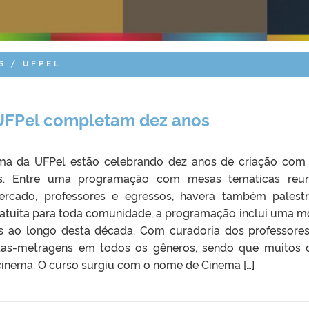
S / UFPEL
UFPel completam dez anos
ma da UFPel estão celebrando dez anos de criação co
des. Entre uma programação com mesas temáticas reu
mercado, professores e egressos, haverá também palest
gratuita para toda comunidade, a programação inclui uma m
os ao longo desta década. Com curadoria dos professore
tas-metragens em todos os gêneros, sendo que muitos 
cinema. O curso surgiu com o nome de Cinema […]