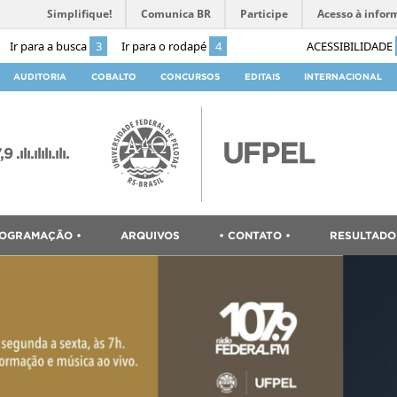
Simplifique!
Comunica BR
Participe
Acesso à infor
Ir para a busca
3
Ir para o rodapé
4
ACESSIBILIDADE
AUDITORIA
COBALTO
CONCURSOS
EDITAIS
INTERNACIONAL
ılı.ılılı.ılı.
ROGRAMAÇÃO •
ARQUIVOS
• CONTATO •
RESULTADO 