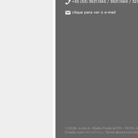
+55 (53) 3921.1565 / 3921.1569 / 3
clique para ver o e-mail
©2026 .ılı.ılılı.ılı. Rádio Federal FM • 107,9 .ılı.ıl
Criado com
WordPress
.
Tema desenvolvid