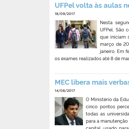
UFPel volta às aulas n
18/09/2017
Nesta segun
UFPel. São c
que iniciam 
março de 201
janeiro. Em f
os exames realizados até 8 de març
MEC libera mais verba
14/08/2017
O Ministério da Ed
cinco pontos perc
todas as universida
para a manutenção d
capital, usado par