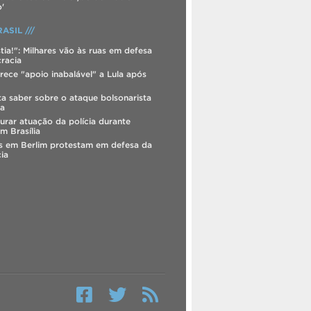
'
ASIL ///
tia!": Milhares vão às ruas em defesa
racia
rece "apoio inabalável" a Lula após
ta saber sobre o ataque bolsonarista
ia
urar atuação da polícia durante
m Brasília
os em Berlim protestam em defesa da
ia