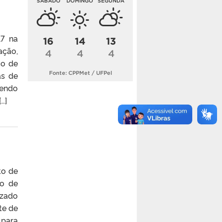
SÁBADO
DOMINGO
SEGUNDA
17 na
16
14
13
ação,
4
4
4
ço de
as de
Fonte: CPPMet / UFPel
sendo
…]
to de
to de
izado
te de
 para