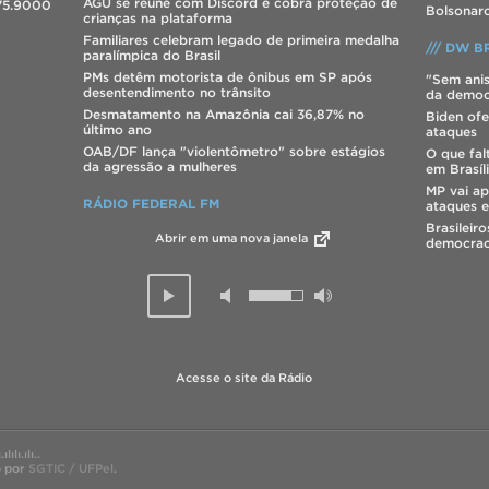
AGU se reúne com Discord e cobra proteção de
275.9000
Bolsonaro
crianças na plataforma
Familiares celebram legado de primeira medalha
/// DW BR
paralímpica do Brasil
PMs detêm motorista de ônibus em SP após
"Sem anis
desentendimento no trânsito
da democ
Desmatamento na Amazônia cai 36,87% no
Biden ofe
último ano
ataques
OAB/DF lança "violentômetro" sobre estágios
O que fal
da agressão a mulheres
em Brasíl
MP vai ap
RÁDIO FEDERAL FM
ataques e
Brasileir
Abrir em uma nova janela
democrac
Acesse o site da Rádio
ılı.ılı..
o por
SGTIC / UFPel
.