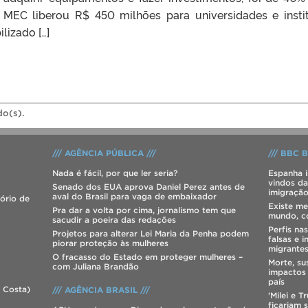
 MEC liberou R$ 450 milhões para universidades e insti
ilizado […]
do(s).
/// AGÊNCIA PÚBLICA ///
/// BBC B
Nada é fácil, por que ler seria?
Espanha i
vindos da
Senado dos EUA aprova Daniel Perez antes de
imigraçã
aval do Brasil para vaga de embaixador
tório de
Existe m
Pra dar a volta por cima, jornalismo tem que
mundo, co
sacudir a poeira das redações
Perfis na
Projetos para alterar Lei Maria da Penha podem
falsas e 
piorar proteção às mulheres
migrante
O fracasso do Estado em proteger mulheres –
Morte, su
com Juliana Brandão
impactos
país
 Costa)
/// AGÊNCIA BRASIL ///
'Milei e 
ficariam 