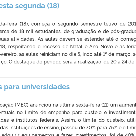
esta segunda (18)
da-feira (18), começa o segundo semestre letivo de 20
erca de 18 mil estudantes, de graduação e de pós-gradu
suas atividades. As aulas devem se estender até o come
8, respeitando o recesso de Natal e Ano Novo e as féri
evereiro, as aulas reiniciam no dia 5, indo até 1º de março, 
o. O destaque do período será a realização, de 20 a 24 de [
s para universidades
ucação (MEC) anunciou na última sexta-feira (11) um aumen
entuais no limite de empenho para custeio e investimen
des e institutos federais. Assim, o limite do custeio, util
as instituições de ensino, passou de 70% para 75% e o limi
a adquirir equipamentos e fazer investimentos, foi de 40%