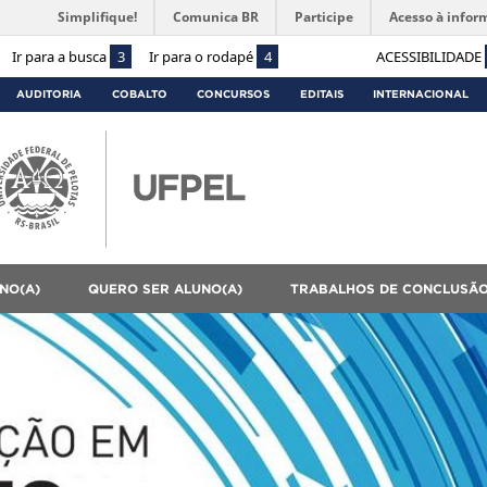
Simplifique!
Comunica BR
Participe
Acesso à infor
Ir para a busca
3
Ir para o rodapé
4
ACESSIBILIDADE
AUDITORIA
COBALTO
CONCURSOS
EDITAIS
INTERNACIONAL
NO(A)
QUERO SER ALUNO(A)
TRABALHOS DE CONCLUSÃ