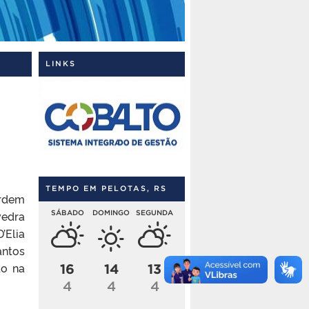
LINKS
TEMPO EM PELOTAS, RS
rdem
SÁBADO
DOMINGO
SEGUNDA
vedra
’Elia
antos
do na
16
14
13
4
4
4