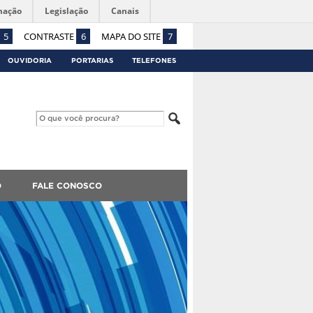
mação
Legislação
Canais
5
CONTRASTE
6
MAPA DO SITE
7
OUVIDORIA
PORTARIAS
TELEFONES
O
FALE CONOSCO