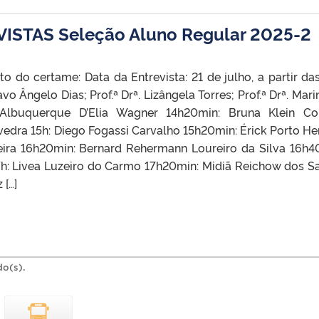
ISTAS Seleção Aluno Regular 2025-2
o do certame: Data da Entrevista: 21 de julho, a partir das
o Ângelo Dias; Prof.ª Drª. Lizângela Torres; Prof.ª Drª. Mari
na Albuquerque D’Elia Wagner 14h20min: Bruna Klein Co
vedra 15h: Diego Fogassi Carvalho 15h20min: Érick Porto H
veira 16h20min: Bernard Rehermann Loureiro da Silva 16h4
 17h: Livea Luzeiro do Carmo 17h20min: Midiã Reichow dos S
 […]
do(s).