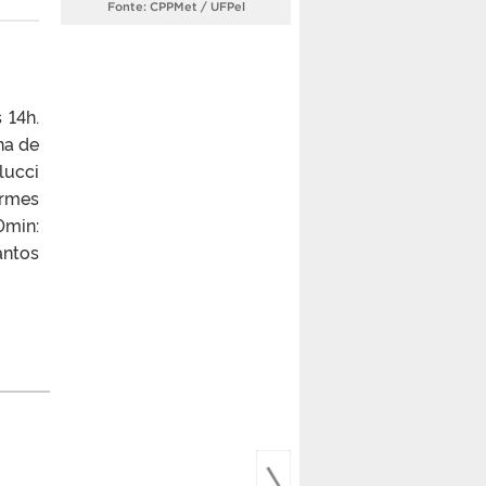
Fonte: CPPMet / UFPel
 14h.
na de
lucci
ermes
0min:
antos