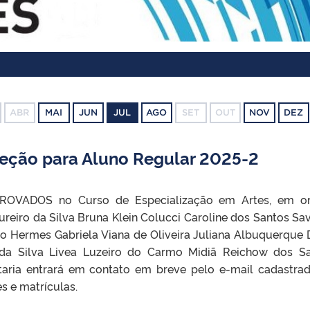
ABR
MAI
JUN
JUL
AGO
SET
OUT
NOV
DEZ
ção para Aluno Regular 2025-2
PROVADOS no Curso de Especialização em Artes, em o
reiro da Silva Bruna Klein Colucci Caroline dos Santos Sa
o Hermes Gabriela Viana de Oliveira Juliana Albuquerque D
a da Silva Livea Luzeiro do Carmo Midiã Reichow dos S
taria entrará em contato em breve pelo e-mail cadastra
s e matrículas.