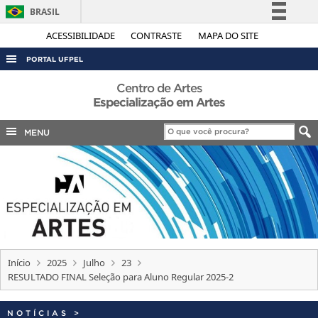
BRASIL
Simplifique!
ACESSIBILIDADE
CONTRASTE
MAPA DO SITE
Comunica BR
PORTAL UFPEL
Participe
ACESSO À INFORMAÇÃO
Centro de Artes
Acesso à informação
Especialização em Artes
AUDITORIA
Legislação
MENU
COBALTO
Canais
CONCURSOS
EDITAIS
INTERNACIONAL
OUVIDORIA
PORTARIAS
Início
2025
Julho
23
RESULTADO FINAL Seleção para Aluno Regular 2025-2
TELEFONES
NOTÍCIAS
>