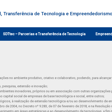
al, Transferência de Tecnologia e Empreendedorism
SDTtec – Parcerias e Transferência de Tecnologia
Empreen
ações no ambiente produtivo, criativo e colaborativo, podendo, para alcançar
o, pesquisa, extensão e inovação;
 ambientes inovadores, próprios ou em associação com outras organizações 
 capital social de empresas de base tecnológica e social, entre outros;
ológicos, à realização de extensão tecnológica e/ou ao desenvolvimento de 
bro de 2004, no Decreto nº 9.283, de 07 de fevereiro de 2018, e na Resolução
ecimento em áreas estratégicas e ao desenvolvimento de tecnologias, a fim 