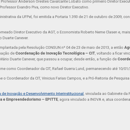
 o Professor Anderson Orestes Cavalcante Lobato como primeiro Diretor Execu
 Professor Evandro Piva, como novo Diretor Executivo.
inistrativa da UFPel, foi emitida a Portaria 1.393 de 21 de outubro de 2009, 
 nomeado Diretor Executivo da AGT, o Economista Roberto Neme Clasen e, mais t
o Duarte Canever.
 implantada pela Resolução CONSUN nº 04 de 23 de maio de 2013, a então
Ag
inação de
Coordenação de Inovação Tecnológica – CIT
, voltando a ficar vi
 Mário Duarte Canever, que passou a ocupar, desde então, a função de
Coorde
ssume como Coordenador da CIT, Rafael Guerra Lund, permanecendo até 10/01/
me o Coordenador da CIT, Vinicius Farias Campos, e a Pró-Reitoria de Pesqui
de Inovação e Desenvolvimento Interinstitucional
, vinculada ao Gabinete da R
gia e Empreendedorismo – EPITTE
, agora vinculado a INOVA e, atua coorden