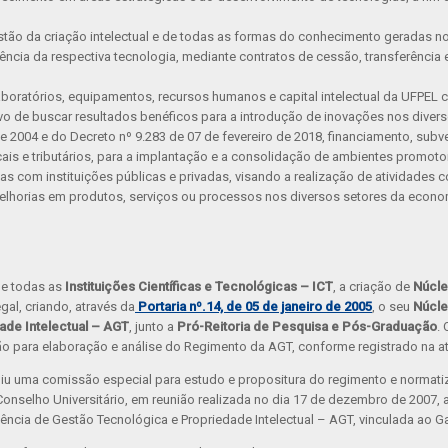
stão da criação intelectual e de todas as formas do conhecimento geradas n
ncia da respectiva tecnologia, mediante contratos de cessão, transferência
boratórios, equipamentos, recursos humanos e capital intelectual da UFPEL 
vo de buscar resultados benéficos para a introdução de inovações nos diver
e 2004 e do Decreto nº 9.283 de 07 de fevereiro de 2018, financiamento, subv
cais e tributários, para a implantação e a consolidação de ambientes promoto
s com instituições públicas e privadas, visando a realização de atividades co
lhorias em produtos, serviços ou processos nos diversos setores da econo
de todas as
Instituições Científicas e Tecnológicas – ICT
, a criação de
Núcle
gal, criando, através da
Portaria nº.14, de 05 de janeiro de 2005
, o seu
Núcle
ade Intelectual – AGT
, junto a
Pró-Reitoria de Pesquisa e Pós-Graduação
. 
o para elaboração e análise do Regimento da AGT, conforme registrado na a
tuiu uma comissão especial para estudo e propositura do regimento e normat
Conselho Universitário, em reunião realizada no dia 17 de dezembro de 2007, 
cia de Gestão Tecnológica e Propriedade Intelectual – AGT, vinculada ao Ga