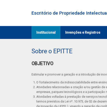
Skip
to
content
Escritório de Propriedade Intelectu
Institucional
Invenções e Registros
Sobre o EPITTE
OBJETIVO
Estimular e promover a geração e a introdução de inov
O fortalecimento da indissociabilidade entre ensin
Atividades relacionadas a criação e/ou gestão de
empresas, parques tecnológicos e a participação no
Atividades voltadas à prestação de serviços tecn
termos previstos da Lei nº. 10.973, de 02 de dezem
de Inovação da UFPEL), visando a geração de conh