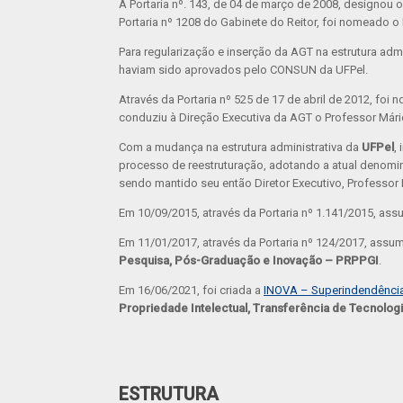
A Portaria nº. 143, de 04 de março de 2008, designou
Portaria nº 1208 do Gabinete do Reitor, foi nomeado o
Para regularização e inserção da AGT na estrutura adm
haviam sido aprovados pelo CONSUN da UFPel.
Através da Portaria nº 525 de 17 de abril de 2012, foi
conduziu à Direção Executiva da AGT o Professor Mári
Com a mudança na estrutura administrativa da
UFPel
,
processo de reestruturação, adotando a atual denom
sendo mantido seu então Diretor Executivo, Professor
Em 10/09/2015, através da Portaria nº 1.141/2015, a
Em 11/01/2017, através da Portaria nº 124/2017, assu
Pesquisa, Pós-Graduação e Inovação – PRPPGI
.
Em 16/06/2021, foi criada a
INOVA – Superindendência 
Propriedade Intelectual, Transferência de Tecnolo
ESTRUTURA