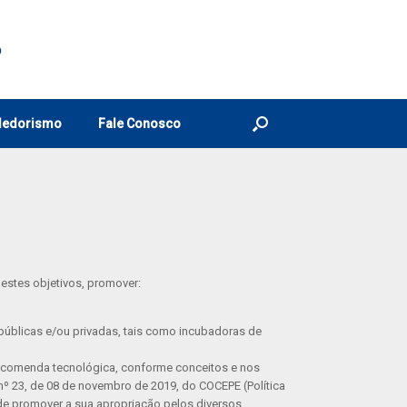
o
dedorismo
Fale Conosco
 estes objetivos, promover:
públicas e/ou privadas, tais como incubadoras de
encomenda tecnológica, conforme conceitos e nos
 nº 23, de 08 de novembro de 2019, do COCEPE (Política
de promover a sua apropriação pelos diversos