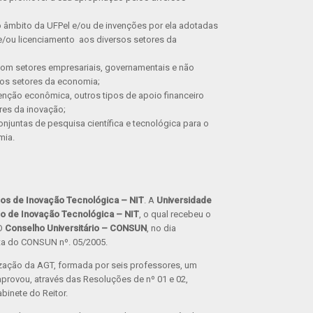
o âmbito da UFPel e/ou de invenções por ela adotadas
 e/ou licenciamento aos diversos setores da
com setores empresariais, governamentais e não
sos setores da economia;
enção econômica, outros tipos de apoio financeiro
res da inovação;
njuntas de pesquisa científica e tecnológica para o
mia.
os de Inovação Tecnológica
– NIT
. A
Universidade
o de Inovação Tecnológica
– NIT
, o qual recebeu o
O
Conselho Universitário – CONSUN
, no dia
ta do CONSUN nº. 05/2005.
ização da AGT, formada por seis professores, um
aprovou, através das Resoluções de nº 01 e 02,
binete do Reitor.