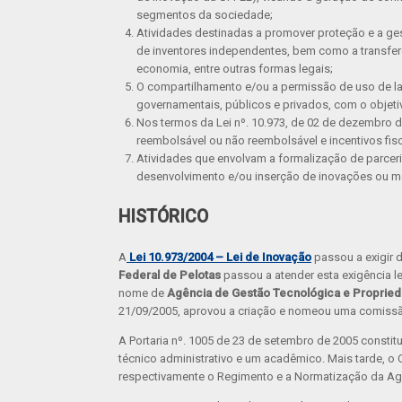
segmentos da sociedade;
Atividades destinadas a promover proteção e a ge
de inventores independentes, bem como a transferê
economia, entre outras formas legais;
O compartilhamento e/ou a permissão de uso de la
governamentais, públicos e privados, com o objeti
Nos termos da Lei nº. 10.973, de 02 de dezembro d
reembolsável ou não reembolsável e incentivos fis
Atividades que envolvam a formalização de parceria
desenvolvimento e/ou inserção de inovações ou me
HISTÓRICO
A
Lei 10.973/2004 – Lei de Inovação
passou a exigir 
Federal de Pelotas
passou a atender esta exigência le
nome de
Agência de Gestão Tecnológica e Propried
21/09/2005, aprovou a criação e nomeou uma comissã
A Portaria nº. 1005 de 23 de setembro de 2005 consti
técnico administrativo e um acadêmico. Mais tarde, o 
respectivamente o Regimento e a Normatização da Agên