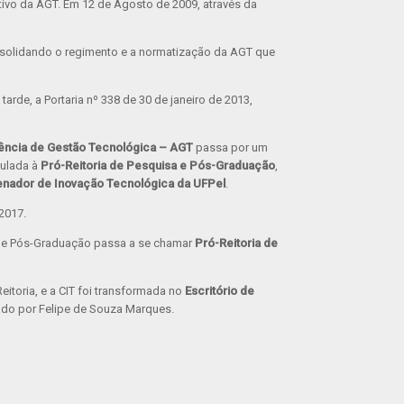
tivo da AGT. Em 12 de Agosto de 2009, através da
consolidando o regimento e a normatização da AGT que
arde, a Portaria nº 338 de 30 de janeiro de 2013,
ência de Gestão Tecnológica – AGT
passa por um
nculada à
Pró-Reitoria de Pesquisa e Pós-Graduação
,
nador de Inovação Tecnológica da UFPel
.
2017.
sa e Pós-Graduação passa a se chamar
Pró-Reitoria de
eitoria, e a CIT foi transformada no
Escritório de
ado por Felipe de Souza Marques.