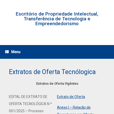
Skip
to
content
Escritório de Propriedade Intelectual,
Transferência de Tecnologia e
Empreendedorismo
Menu
Extratos de Oferta Tecnólogica
Extratos de Oferta Vigêntes
EDITAL DE EXTRATO DE
Extrato de Oferta
OFERTA TECNOLÓGICA N.º
Anexo I – Relação de
001/2025 – Processo