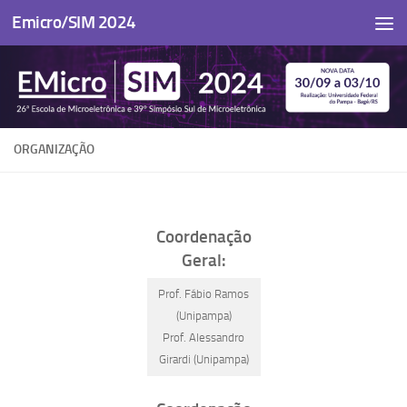
Emicro/SIM 2024
Skip to content
ORGANIZAÇÃO
Coordenação
Geral:
Prof. Fábio Ramos
(Unipampa)
Prof. Alessandro
Girardi (Unipampa)