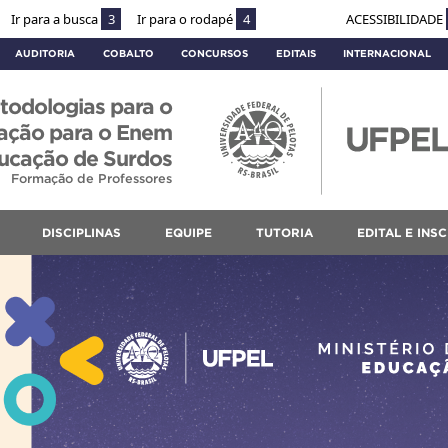
Ir para a busca
3
Ir para o rodapé
4
ACESSIBILIDADE
AUDITORIA
COBALTO
CONCURSOS
EDITAIS
INTERNACIONAL
todologias para o
ração para o Enem
ucação de Surdos
Formação de Professores
DISCIPLINAS
EQUIPE
TUTORIA
EDITAL E INS