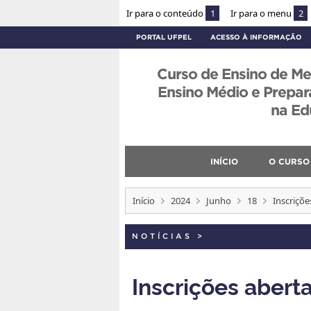
Ir para o conteúdo
1
Ir para o menu
2
PORTAL UFPEL
ACESSO À INFORMAÇÃO
Curso de Ensino de Me
Ensino Médio e Prepa
na Ed
INÍCIO
O CURSO
Início
2024
Junho
18
Inscriçõ
NOTÍCIAS
>
Inscrições abert