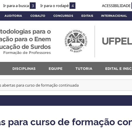
Ir para a busca
3
Ir para o rodapé
4
ACESSIBILIDADE
AUDITORIA
COBALTO
CONCURSOS
EDITAIS
INTERNACIONAL
todologias para o
ração para o Enem
ucação de Surdos
Formação de Professores
DISCIPLINAS
EQUIPE
TUTORIA
EDITAL E INS
es abertas para curso de formação continuada
as para curso de formação co