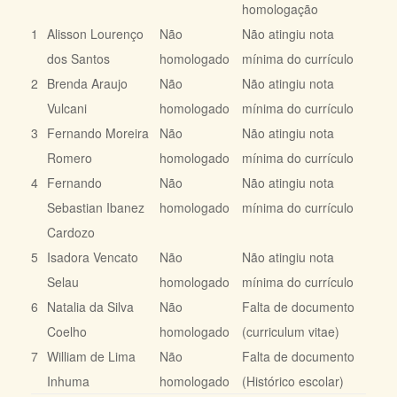
homologação
1
Alisson Lourenço
Não
Não atingiu nota
dos Santos
homologado
mínima do currículo
2
Brenda Araujo
Não
Não atingiu nota
Vulcani
homologado
mínima do currículo
3
Fernando Moreira
Não
Não atingiu nota
Romero
homologado
mínima do currículo
4
Fernando
Não
Não atingiu nota
Sebastian Ibanez
homologado
mínima do currículo
Cardozo
5
Isadora Vencato
Não
Não atingiu nota
Selau
homologado
mínima do currículo
6
Natalia da Silva
Não
Falta de documento
Coelho
homologado
(curriculum vitae)
7
William de Lima
Não
Falta de documento
Inhuma
homologado
(Histórico escolar)