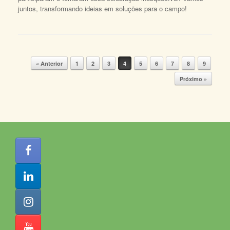
juntos, transformando ideias em soluções para o campo!
« Anterior
1
2
3
4
5
6
7
8
9
Navegação de posts
Próximo »