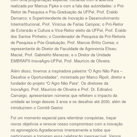
realizada por Marcus Fipke e com a fala das autoridades: o Pró-
Reitor de Pesquisa e Pós-Graduação da UFPel, Prof. Eraldo
Demarco; o Superintendente de Inovação e Desenvolvimento
Interinstitucional, Prof. Vinicius de Farias Campos; o Pró-Reitor
de Extensão e Cultura e Vice-Reitor eleito da UFPel, Prof. Eraldo
dos Santos Pinheiro; o Coordenador de Pesquisa da Pró-Reitoria
de Pesquisa e Pós-Graduação, Prof. Marcos Britto Correa; o
representante do Diretor da Faculdade de Agronomia Eliseu
Maciel, Prof. Gabrielito Menezes; e o Diretor da Unidade
EMBRAPII-InovaAgro-UFPel, Prof. Maurício de Oliveira.
Além disso, tivemos a inspiradora palestra “O Agro Não Para –
Desafios e Oportunidades”, ministrada por Marco Ripoli, diretor e
fundador do projeto “O Agro Não Para”. Os diretores da
InovaAgro, Prof. Maurício de Oliveira e Prof. Dr. Edinalvo
Camargo, apresentaram números que refletem o impacto da
unidade ao longo desses 3 anos e os desafios até 2030, além de
introduzirem o Comitê Gestor.
Foi um momento especial para relembrar conquistas, traçar
novos objetivos e renovar nosso compromisso com a inovação
no agronegócio.Agradecemos imensamente a todos que
participaram e tornaram essa celebração inesquecível. Vamos