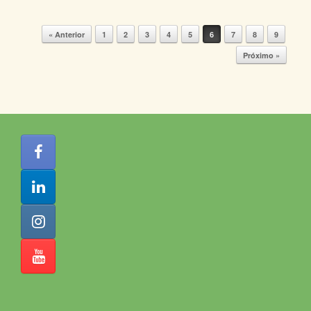
« Anterior
1
2
3
4
5
6
7
8
9
Navegação de posts
Próximo »