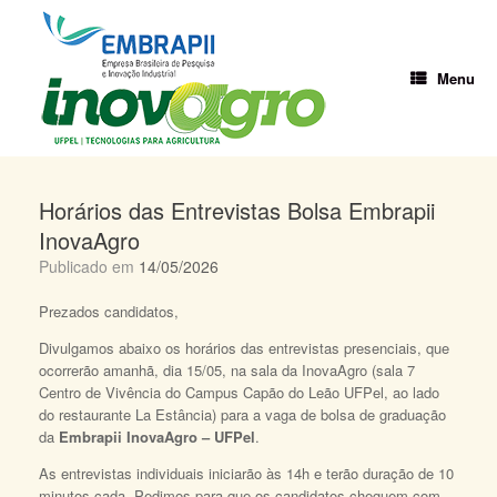
Skip
to
content
Menu
Horários das Entrevistas Bolsa Embrapii
InovaAgro
Publicado em
14/05/2026
Prezados candidatos,
Divulgamos abaixo os horários das entrevistas presenciais, que
ocorrerão amanhã, dia 15/05, na sala da InovaAgro (sala 7
Centro de Vivência do Campus Capão do Leão UFPel, ao lado
do restaurante La Estância) para a vaga de bolsa de graduação
da
Embrapii InovaAgro – UFPel
.
As entrevistas individuais iniciarão às 14h e terão duração de 10
minutos cada. Pedimos para que os candidatos cheguem com