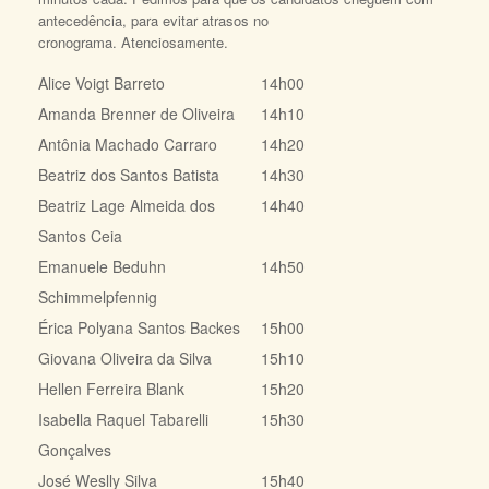
antecedência, para evitar atrasos no
cronograma. Atenciosamente.
Alice Voigt Barreto
14h00
Amanda Brenner de Oliveira
14h10
Antônia Machado Carraro
14h20
Beatriz dos Santos Batista
14h30
Beatriz Lage Almeida dos
14h40
Santos Ceia
Emanuele Beduhn
14h50
Schimmelpfennig
Érica Polyana Santos Backes
15h00
Giovana Oliveira da Silva
15h10
Hellen Ferreira Blank
15h20
Isabella Raquel Tabarelli
15h30
Gonçalves
José Weslly Silva
15h40