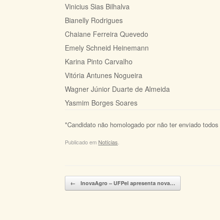
Vinicius Sias Bilhalva
Bianelly Rodrigues
Chaiane Ferreira Quevedo
Emely Schneid Heinemann
Karina Pinto Carvalho
Vitória Antunes Nogueira
Wagner Júnio​r Duarte de Almeida
Yasmi​m Borges Soares
*Candidato não homologado por não ter enviado todos o
Publicado em
Notícias
.
Navegação de posts
←
InovaAgro – UFPel apresenta nova…