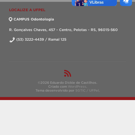
LOCALIZE A UFPEL
CAMPUS Odontologia
R. Gonçalves Chaves, 457 - Centro, Pelotas - RS, 96015-560
(53) 3222-4439 / Ramal 125
©2026 Eduardo Dickie de Castilhos.
Criado com
WordPress
.
Tema desenvolvido por
SGTIC / UFPel
.