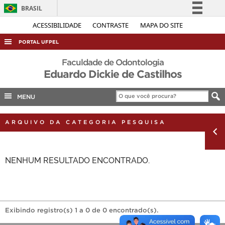
BRASIL
Simplifique!
ACESSIBILIDADE
CONTRASTE
MAPA DO SITE
Comunica BR
PORTAL UFPEL
Participe
ACESSO À INFORMAÇÃO
Faculdade de Odontologia
Acesso à informação
Eduardo Dickie de Castilhos
AUDITORIA
Legislação
COBALTO
MENU
Canais
CONCURSOS
ARQUIVO DA CATEGORIA PESQUISA
EDITAIS
INTERNACIONAL
NENHUM RESULTADO ENCONTRADO.
OUVIDORIA
PORTARIAS
TELEFONES
Exibindo registro(s) 1 a 0 de 0 encontrado(s).