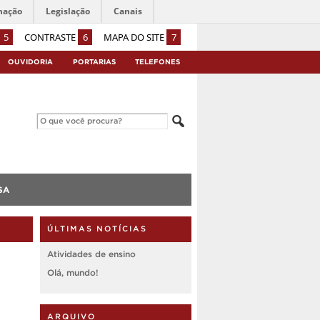
mação
Legislação
Canais
5
CONTRASTE
6
MAPA DO SITE
7
OUVIDORIA
PORTARIAS
TELEFONES
SA
ÚLTIMAS NOTÍCIAS
Atividades de ensino
Olá, mundo!
ARQUIVO