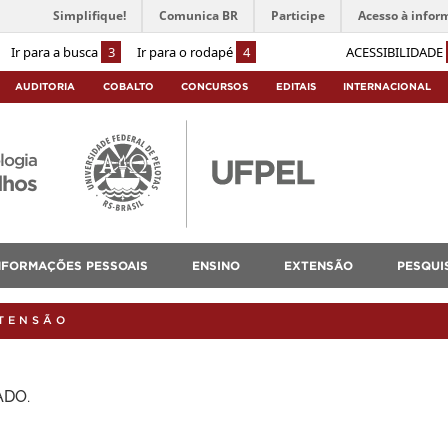
Simplifique!
Comunica BR
Participe
Acesso à infor
Ir para a busca
3
Ir para o rodapé
4
ACESSIBILIDADE
AUDITORIA
COBALTO
CONCURSOS
EDITAIS
INTERNACIONAL
logia
lhos
NFORMAÇÕES PESSOAIS
ENSINO
EXTENSÃO
PESQUI
XTENSÃO
DO.