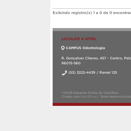
Exibindo registro(s) 1 a 0 de 0 encontra
LOCALIZE A UFPEL
CAMPUS Odontologia
R. Gonçalves Chaves, 457 - Centro, Pelo
96015-560
(53) 3222-4439 / Ramal 125
©2026 Eduardo Dickie de Castilhos.
Criado com
WordPress
.
Tema desenvolvid