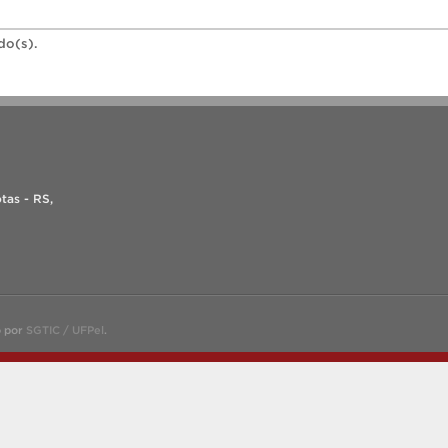
do(s).
tas - RS,
o por
SGTIC / UFPel
.