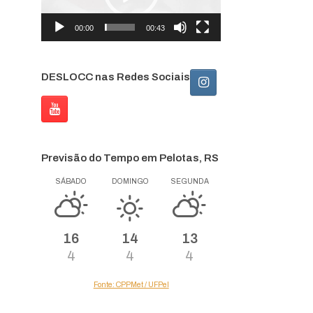
00:00
00:43
DESLOCC nas Redes Sociais
Previsão do Tempo em Pelotas, RS
SÁBADO
DOMINGO
SEGUNDA
16
14
13
4
4
4
Fonte: CPPMet / UFPel