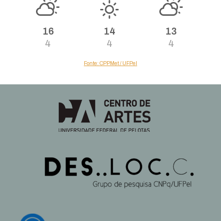
16
14
13
4
4
4
Fonte: CPPMet / UFPel