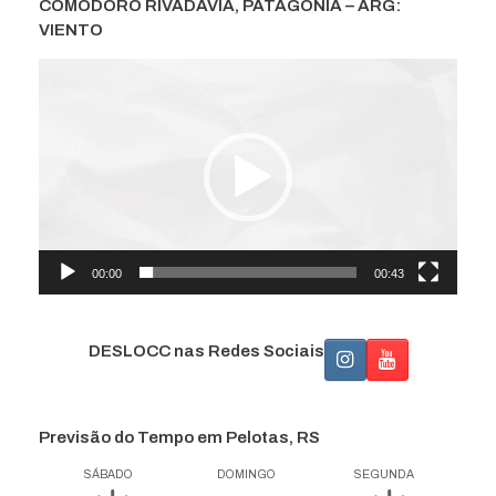
COMODORO RIVADAVIA, PATAGONIA – ARG:
VIENTO
Tocador
de
vídeo
00:00
00:43
DESLOCC nas Redes Sociais
Previsão do Tempo em Pelotas, RS
SÁBADO
DOMINGO
SEGUNDA