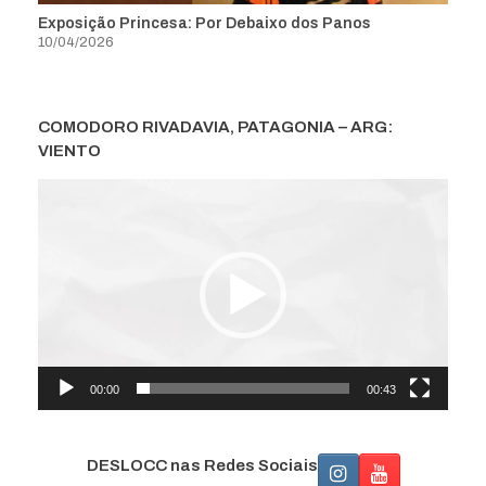
Exposição Princesa: Por Debaixo dos Panos
10/04/2026
COMODORO RIVADAVIA, PATAGONIA – ARG:
VIENTO
Tocador
de
vídeo
00:00
00:43
DESLOCC nas Redes Sociais