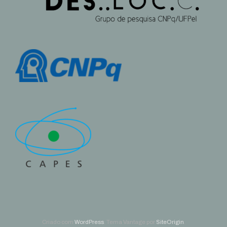
Criado com
WordPress
. Tema Vantage por
SiteOrigin
.