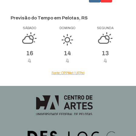
Previsão do Tempo em Pelotas, RS
SÁBADO
DOMINGO
SEGUNDA
16
14
13
4
4
4
Fonte: CPPMet / UFPel