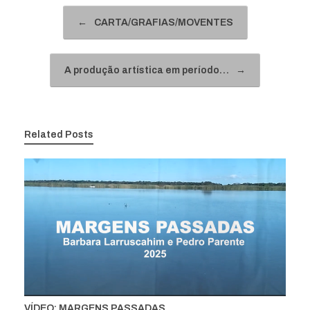
Navegação de posts
←
CARTA/GRAFIAS/MOVENTES
A produção artística em período…
→
Related Posts
VÍDEO: MARGENS PASSADAS