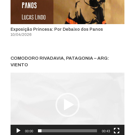
Exposição Princesa: Por Debaixo dos Panos
10/04/2026
COMODORO RIVADAVIA, PATAGONIA – ARG:
VIENTO
Tocador
de
vídeo
00:00
00:43