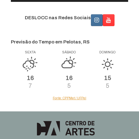
DESLOCC nas Redes Sociais
Previsão do Tempo em Pelotas, RS
SEXTA
SÁBADO
DOMINGO
16
16
15
7
5
5
Fonte: CPPMet / UFPel