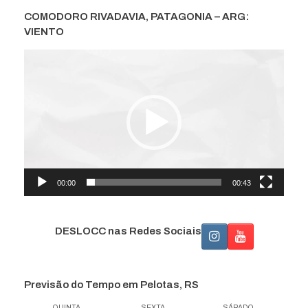
COMODORO RIVADAVIA, PATAGONIA – ARG:
VIENTO
Tocador
de
vídeo
00:00
00:43
DESLOCC nas Redes Sociais
Previsão do Tempo em Pelotas, RS
QUINTA
SEXTA
SÁBADO