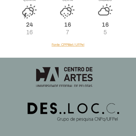
24
16
16
16
7
5
Fonte: CPPMet / UFPel