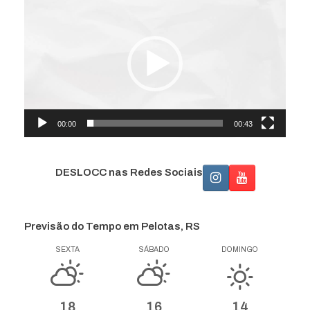
de
vídeo
00:00
00:43
DESLOCC nas Redes Sociais
Previsão do Tempo em Pelotas, RS
SEXTA
SÁBADO
DOMINGO
18
16
14