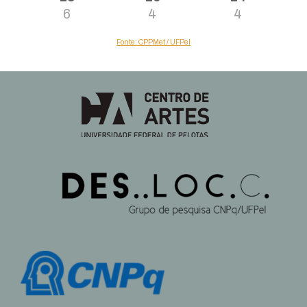
6
4
4
Fonte: CPPMet / UFPel