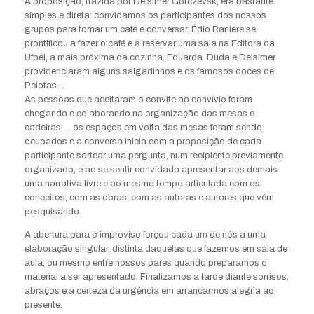
A proposição, trazida por Deisimer Gorczevsk, era bastante
simples e direta: convidamos os participantes dos nossos
grupos para tomar um café e conversar. Édio Raniere se
prontificou a fazer o café e a reservar uma sala na Editora da
Ufpel, a mais próxima da cozinha. Eduarda Duda e Deisimer
providenciaram alguns salgadinhos e os famosos doces de
Pelotas…
As pessoas que aceitaram o convite ao convívio foram
chegando e colaborando na organização das mesas e
cadeiras … os espaços em volta das mesas foram sendo
ocupados e a conversa inicia com a proposição de cada
participante sortear uma pergunta, num recipiente previamente
organizado, e ao se sentir convidado apresentar aos demais
uma narrativa livre e ao mesmo tempo articulada com os
conceitos, com as obras, com as autoras e autores que vêm
pesquisando.
A abertura para o improviso forçou cada um de nós a uma
elaboração singular, distinta daquelas que fazemos em sala de
aula, ou mesmo entre nossos pares quando preparamos o
material a ser apresentado. Finalizamos a tarde diante sorrisos,
abraços e a certeza da urgência em arrancarmos alegria ao
presente.