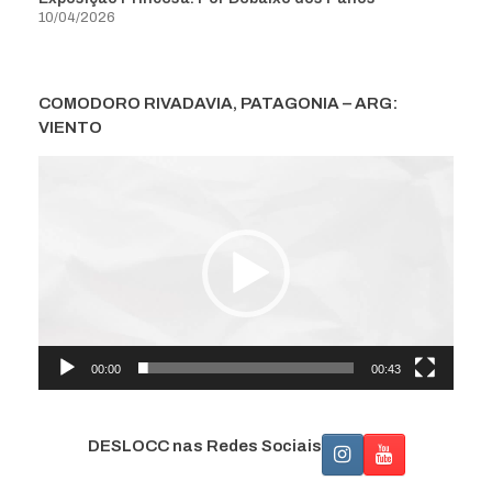
10/04/2026
COMODORO RIVADAVIA, PATAGONIA – ARG:
VIENTO
Tocador
de
vídeo
00:00
00:43
DESLOCC nas Redes Sociais