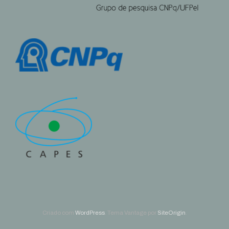
Criado com
WordPress
. Tema Vantage por
SiteOrigin
.