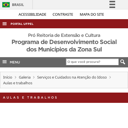
BRASIL
Simplifique!
ACESSIBILIDADE
CONTRASTE
MAPA DO SITE
Comunica BR
PORTAL UFPEL
Participe
ACESSO À INFORMAÇÃO
Pró Reitoria de Extensão e Cultura
Acesso à informação
Programa de Desenvolvimento Social
AUDITORIA
dos Municípios da Zona Sul
Legislação
COBALTO
Canais
MENU
CONCURSOS
EDITAIS
Início
Galeria
Serviços e Cuidados na Atenção do Idoso
Aulas e trabalhos
INTERNACIONAL
OUVIDORIA
AULAS E TRABALHOS
PORTARIAS
TELEFONES