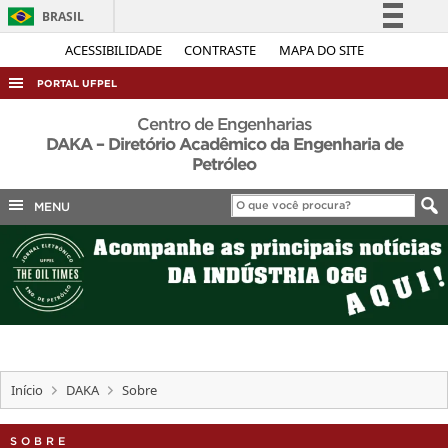
BRASIL
Simplifique!
ACESSIBILIDADE
CONTRASTE
MAPA DO SITE
Comunica BR
PORTAL UFPEL
Participe
ACESSO À INFORMAÇÃO
Centro de Engenharias
Acesso à informação
DAKA – Diretório Acadêmico da Engenharia de
AUDITORIA
Petróleo
Legislação
COBALTO
Canais
MENU
CONCURSOS
EDITAIS
INTERNACIONAL
OUVIDORIA
PORTARIAS
Início
DAKA
Sobre
TELEFONES
SOBRE