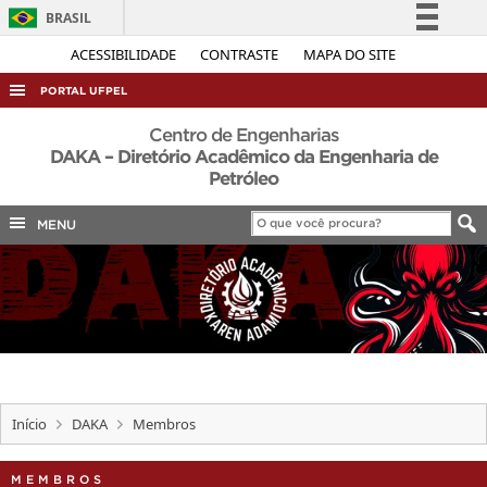
BRASIL
Simplifique!
ACESSIBILIDADE
CONTRASTE
MAPA DO SITE
Comunica BR
PORTAL UFPEL
Participe
ACESSO À INFORMAÇÃO
Centro de Engenharias
Acesso à informação
DAKA – Diretório Acadêmico da Engenharia de
AUDITORIA
Petróleo
Legislação
COBALTO
Canais
MENU
CONCURSOS
EDITAIS
INTERNACIONAL
OUVIDORIA
PORTARIAS
Início
DAKA
Membros
TELEFONES
MEMBROS