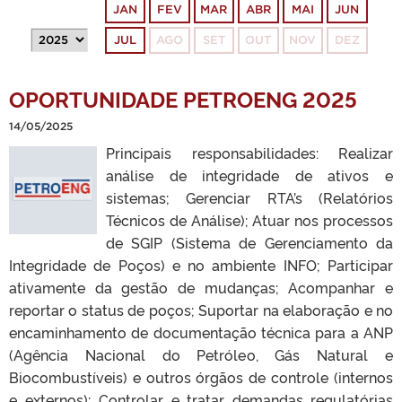
JAN
FEV
MAR
ABR
MAI
JUN
JUL
AGO
SET
OUT
NOV
DEZ
OPORTUNIDADE PETROENG 2025
14/05/2025
Principais responsabilidades: Realizar
análise de integridade de ativos e
sistemas; Gerenciar RTA’s (Relatórios
Técnicos de Análise); Atuar nos processos
de SGIP (Sistema de Gerenciamento da
Integridade de Poços) e no ambiente INFO; Participar
ativamente da gestão de mudanças; Acompanhar e
reportar o status de poços; Suportar na elaboração e no
encaminhamento de documentação técnica para a ANP
(Agência Nacional do Petróleo, Gás Natural e
Biocombustíveis) e outros órgãos de controle (internos
e externos); Controlar e tratar demandas regulatórias