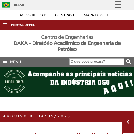
BRASIL
Simplifique!
ACESSIBILIDADE
CONTRASTE
MAPA DO SITE
Comunica BR
PORTAL UFPEL
Participe
ACESSO À INFORMAÇÃO
Centro de Engenharias
Acesso à informação
DAKA – Diretório Acadêmico da Engenharia de
AUDITORIA
Petróleo
Legislação
COBALTO
Canais
MENU
CONCURSOS
EDITAIS
INTERNACIONAL
OUVIDORIA
PORTARIAS
ARQUIVO DE 14/05/2025
TELEFONES