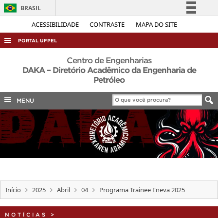
BRASIL
Simplifique!
ACESSIBILIDADE
CONTRASTE
MAPA DO SITE
Comunica BR
PORTAL UFPEL
Participe
ACESSO À INFORMAÇÃO
Centro de Engenharias
Acesso à informação
DAKA – Diretório Acadêmico da Engenharia de
AUDITORIA
Petróleo
Legislação
COBALTO
Canais
MENU
CONCURSOS
EDITAIS
INTERNACIONAL
OUVIDORIA
PORTARIAS
Início
2025
Abril
04
Programa Trainee Eneva 2025
TELEFONES
NOTÍCIAS
>