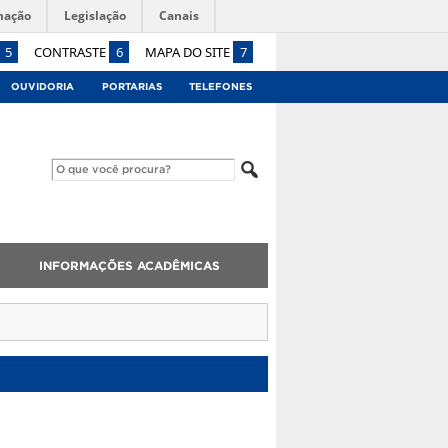
mação
Legislação
Canais
5
CONTRASTE
6
MAPA DO SITE
7
OUVIDORIA
PORTARIAS
TELEFONES
INFORMAÇÕES ACADÊMICAS