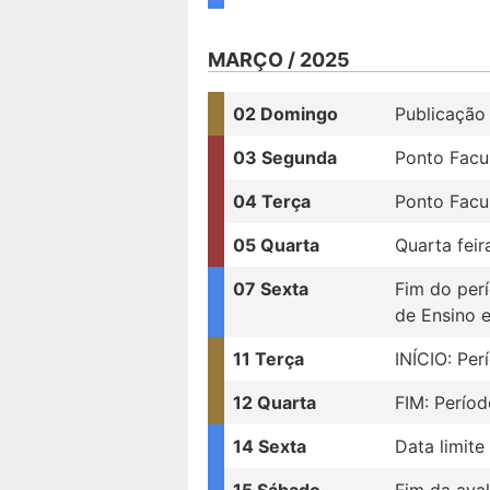
MARÇO / 2025
02 Domingo
Publicação 
03 Segunda
Ponto Facul
04 Terça
Ponto Facul
05 Quarta
Quarta feir
07 Sexta
Fim do per
de Ensino e
11 Terça
INÍCIO: Per
12 Quarta
FIM: Períod
14 Sexta
Data limite
15 Sábado
Fim da ava