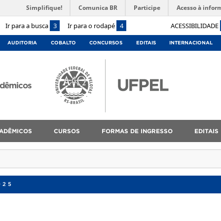
Simplifique!
Comunica BR
Participe
Acesso à infor
Ir para a busca
3
Ir para o rodapé
4
ACESSIBILIDADE
AUDITORIA
COBALTO
CONCURSOS
EDITAIS
INTERNACIONAL
adêmicos
ADÊMICOS
CURSOS
FORMAS DE INGRESSO
EDITAIS
025