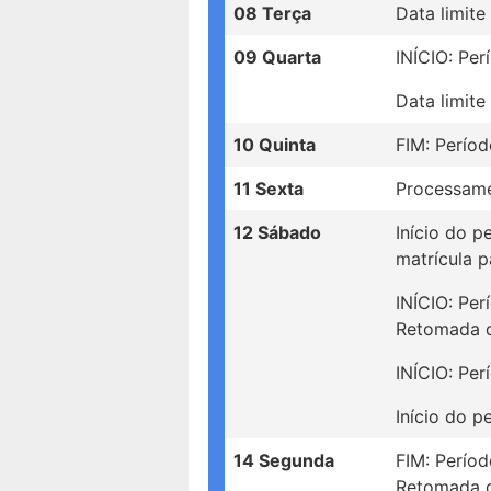
08 Terça
Data limite
09 Quarta
INÍCIO: Per
Data limite
10 Quinta
FIM: Períod
11 Sexta
Processamen
12 Sábado
Início do p
matrícula 
INÍCIO: Per
Retomada d
INÍCIO: Pe
Início do p
14 Segunda
FIM: Períod
Retomada d