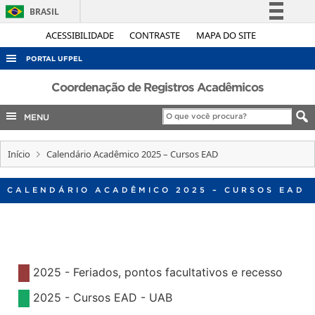
BRASIL
Simplifique!
ACESSIBILIDADE
CONTRASTE
MAPA DO SITE
Comunica BR
PORTAL UFPEL
Participe
ACESSO À INFORMAÇÃO
Coordenação de Registros Acadêmicos
Acesso à informação
AUDITORIA
MENU
Legislação
COBALTO
Canais
Início
Calendário Acadêmico 2025 – Cursos EAD
CONCURSOS
EDITAIS
CALENDÁRIO ACADÊMICO 2025 – CURSOS EAD
INTERNACIONAL
OUVIDORIA
PORTARIAS
2025 - Feriados, pontos facultativos e recesso
TELEFONES
2025 - Cursos EAD - UAB