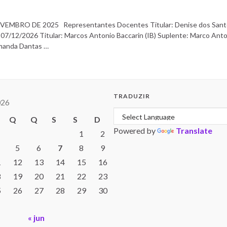
BRO DE 2025 Representantes Docentes Titular: Denise dos Santos 
07/12/2026 Titular: Marcos Antonio Baccarin (IB) Suplente: Marco Ant
Amanda Dantas …
TRADUZIR
026
Q
Q
S
S
D
Powered by
Translate
1
2
5
6
7
8
9
1
12
13
14
15
16
8
19
20
21
22
23
5
26
27
28
29
30
« jun