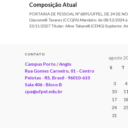
Composição Atual
PORTARIA DE PESSOAL Nº 6895/UFPEL, DE 24 DE NOVEM
Giacomelli Tavares (CCQFA) Mandato: de 08/12/2024 à 
23/11/2027 Titular: Aline Tabarelli (CENG) Suplente: 
CONTATO
agosto 2
Campus Porto / Anglo
S
T
Rua Gomes Carneiro, 01 - Centro
Pelotas - RS, Brasil - 96010-610
3
4
Sala 406 - Bloco B
cpa@ufpel.edu.br
10
1
17
1
24
2
31