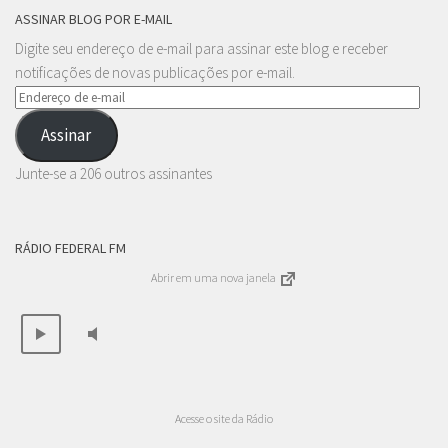
ASSINAR BLOG POR E-MAIL
Digite seu endereço de e-mail para assinar este blog e receber
notificações de novas publicações por e-mail.
Endereço
de
Assinar
e-
mail
Junte-se a 206 outros assinantes
RÁDIO FEDERAL FM
Abrir em uma nova janela
Acesse o site da Rádio