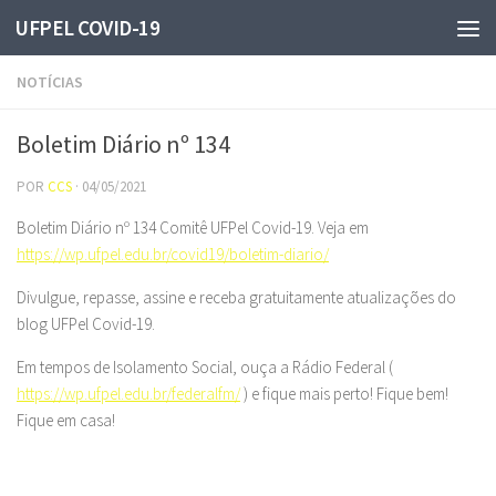
UFPEL COVID-19
Skip to content
NOTÍCIAS
Boletim Diário nº 134
POR
CCS
·
04/05/2021
Boletim Diário nº 134 Comitê UFPel Covid-19. Veja em
https://wp.ufpel.edu.br/covid19/boletim-diario/
Divulgue, repasse, assine e receba gratuitamente atualizações do
blog UFPel Covid-19.
Em tempos de Isolamento Social, ouça a Rádio Federal (
https://wp.ufpel.edu.br/federalfm/
) e fique mais perto! Fique bem!
Fique em casa!