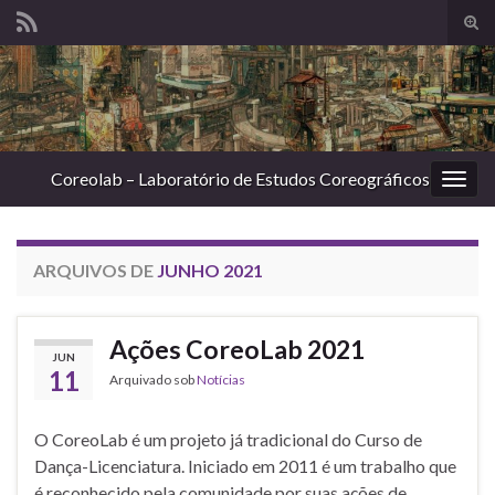
Alte
form
Search for:
de
pesq
Coreolab – Laboratório de Estudos Coreográficos
Alter
nave
ARQUIVOS DE
JUNHO 2021
Ações CoreoLab 2021
JUN
11
Arquivado sob
Notícias
O CoreoLab é um projeto já tradicional do Curso de
Dança-Licenciatura. Iniciado em 2011 é um trabalho que
é reconhecido pela comunidade por suas ações de