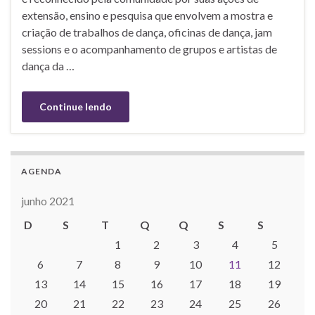
extensão, ensino e pesquisa que envolvem a mostra e
criação de trabalhos de dança, oficinas de dança, jam
sessions e o acompanhamento de grupos e artistas de
dança da …
Continue lendo
AGENDA
junho 2021
D
S
T
Q
Q
S
S
1
2
3
4
5
6
7
8
9
10
11
12
13
14
15
16
17
18
19
20
21
22
23
24
25
26