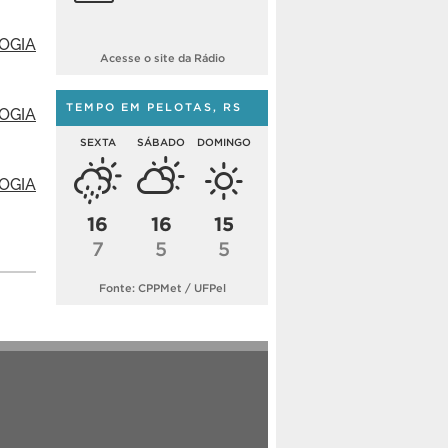
OGIA
Acesse o site da Rádio
TEMPO EM PELOTAS, RS
OGIA
SEXTA
SÁBADO
DOMINGO
OGIA
16
16
15
7
5
5
Fonte: CPPMet / UFPel