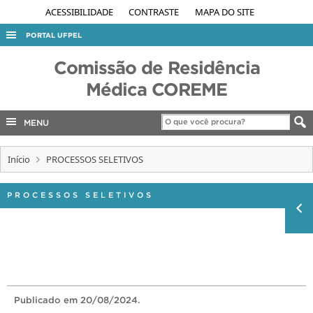
ACESSIBILIDADE
CONTRASTE
MAPA DO SITE
PORTAL UFPEL
ACESSO À INFORMAÇÃO
Comissão de Residência
AUDITORIA
Médica COREME
COBALTO
MENU
CONCURSOS
EDITAIS
Início
PROCESSOS SELETIVOS
INTERNACIONAL
PROCESSOS SELETIVOS
OUVIDORIA
PORTARIAS
TELEFONES
Publicado
em 20/08/2024.