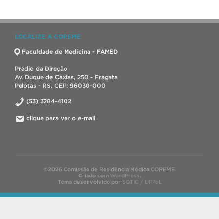
LOCALIZE A COREME
Faculdade de Medicina - FAMED
Prédio da Direção
Av. Duque de Caxias, 250 - Fragata
Pelotas - RS, CEP: 96030-000
(53) 3284-4102
clique para ver o e-mail
©2026 Comissão de Residência Médica COREME.
Criado com
WordPress
.
Tema desenvolvido por
SGTIC / UFPel
.