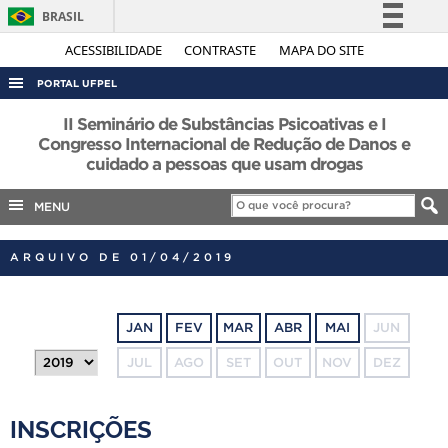
BRASIL
Simplifique!
ACESSIBILIDADE
CONTRASTE
MAPA DO SITE
Comunica BR
PORTAL UFPEL
Participe
ACESSO À INFORMAÇÃO
II Seminário de Substâncias Psicoativas e I
Acesso à informação
Congresso Internacional de Redução de Danos e
AUDITORIA
cuidado a pessoas que usam drogas
Legislação
COBALTO
Canais
MENU
CONCURSOS
EDITAIS
ARQUIVO DE 01/04/2019
INTERNACIONAL
OUVIDORIA
JAN
FEV
MAR
ABR
MAI
JUN
PORTARIAS
JUL
AGO
SET
OUT
NOV
DEZ
TELEFONES
INSCRIÇÕES