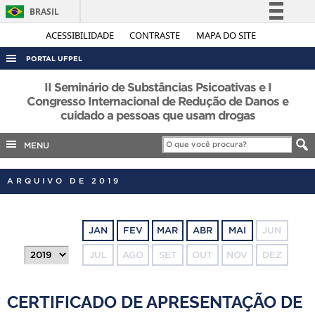
BRASIL
Simplifique!
ACESSIBILIDADE
CONTRASTE
MAPA DO SITE
Comunica BR
PORTAL UFPEL
Participe
ACESSO À INFORMAÇÃO
II Seminário de Substâncias Psicoativas e I
Acesso à informação
Congresso Internacional de Redução de Danos e
AUDITORIA
cuidado a pessoas que usam drogas
Legislação
COBALTO
Canais
MENU
CONCURSOS
EDITAIS
ARQUIVO DE 2019
INTERNACIONAL
OUVIDORIA
JAN
FEV
MAR
ABR
MAI
JUN
PORTARIAS
JUL
AGO
SET
OUT
NOV
DEZ
TELEFONES
CERTIFICADO DE APRESENTAÇÃO DE