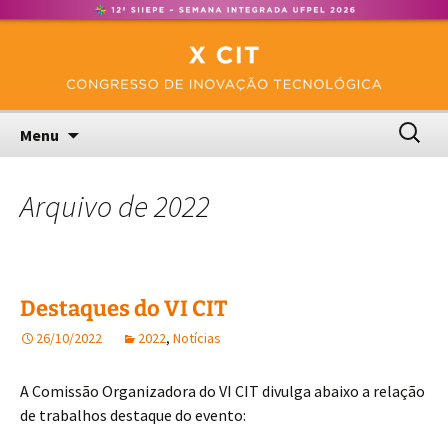
Congresso de Inovação Tecnológica – UFPel
Pular
CIT
para
o
conteúdo
Pesquis
Menu
por:
Arquivo de 2022
Destaques do VI CIT
26/10/2022
2022
,
Notícias
A Comissão Organizadora do VI CIT divulga abaixo a relação
de trabalhos destaque do evento: