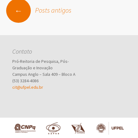
Navegação
←
Posts antigos
por
posts
Contato
Pró-Reitoria de Pesquisa, Pós-
Graduação e Inovação
Campus Anglo – Sala 409 – Bloco A
(53) 3284-4086
cit@ufpel.edu.br