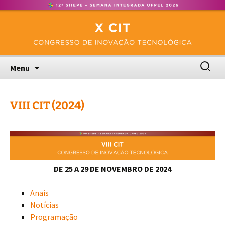
Congresso de Inovação Tecnológica – UFPel
Pular
CIT
para
o
conteúdo
Pesquis
Menu
por:
VIII CIT (2024)
DE 25 A 29 DE NOVEMBRO DE 2024
Anais
Notícias
Programação