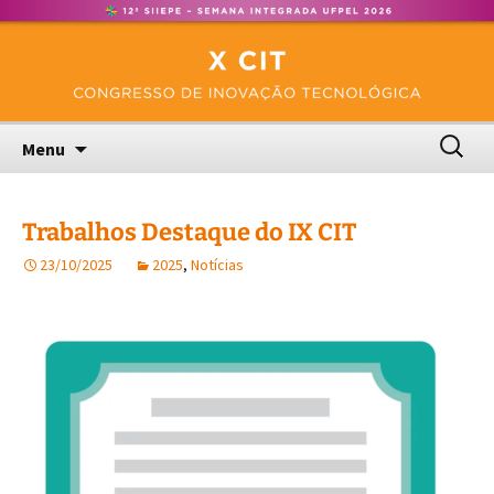
Congresso de Inovação Tecnológica – UFPel
Pular
CIT
para
o
conteúdo
Pesquis
Menu
por:
Trabalhos Destaque do IX CIT
23/10/2025
2025
,
Notícias