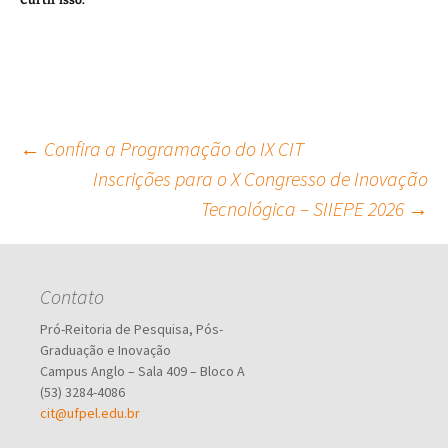
Curtir isso:
Navegação
←
Confira a Programação do IX CIT
Inscrições para o X Congresso de Inovação
Tecnológica – SIIEPE 2026
→
de
posts
Contato
Pró-Reitoria de Pesquisa, Pós-
Graduação e Inovação
Campus Anglo – Sala 409 – Bloco A
(53) 3284-4086
cit@ufpel.edu.br